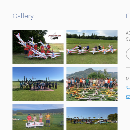
Gallery
F
A
S
Ma