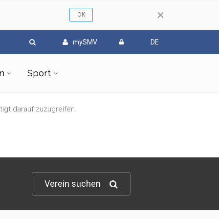
×
mySMV
DE
n
Sport
tigt darauf zuzugreifen.
Verein suchen