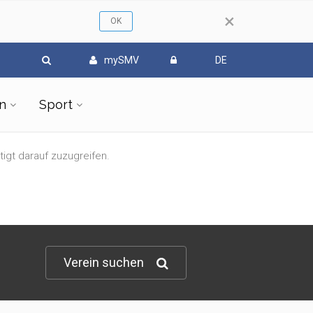
×
mySMV
DE
n
Sport
tigt darauf zuzugreifen.
Verein suchen