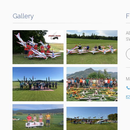
Gallery
F
A
S
Ma