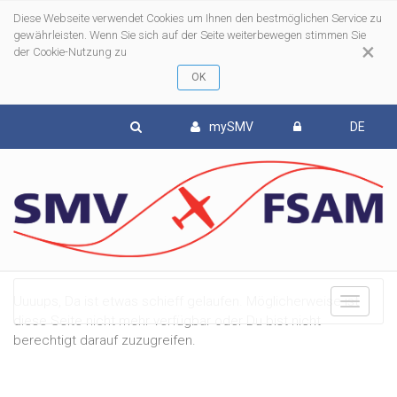
Diese Webseite verwendet Cookies um Ihnen den bestmöglichen Service zu
gewährleisten. Wenn Sie sich auf der Seite weiterbewegen stimmen Sie
×
der Cookie-Nutzung zu
mySMV
DE
Uuuups, Da ist etwas schieff gelaufen. Möglicherweise ist
To
diese Seite nicht mehr verfügbar oder Du bist nicht
berechtigt darauf zuzugreifen.
nav