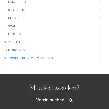
F3 KUNSTFLUG
F3 SEGELFLUG
F3 HELIKOPTER
F4 SCALE
F5 ELEKTRO
S RAKETEN
F9 U DROHNEN
SFC SWISS FREESTYLE CHALLENGE
Mitglied werden?
Verein suchen