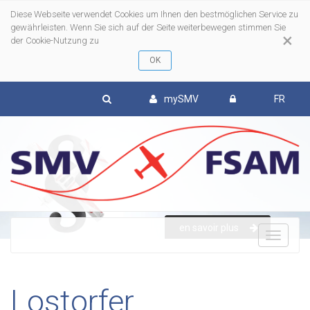
Diese Webseite verwendet Cookies um Ihnen den bestmöglichen Service zu
gewährleisten. Wenn Sie sich auf der Seite weiterbewegen stimmen Sie
×
der Cookie-Nutzung zu
mySMV
FR
en savoir plus
To
nav
Lostorfer