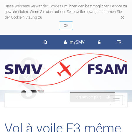
Diese Webseite verwendet Cookies um Ihnen den bestmöglichen Service zu
gewährleisten. Wenn Sie sich auf der Seite weiterbewegen stimmen Sie
×
der Cookie-Nutzung zu
mySMV
FR
en savoir plus
To
nav
Vol à voile F3 même