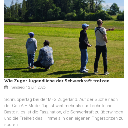
Wie Zuger Jugendliche der Schwerkraft trotzen
vendredi 12 juin 2026
Schnuppertag bei der MFG Zugerland. Auf der Suche nach
der Gen A – Modellflug ist weit mehr als nur Technik und
Basteln; es ist die Faszination, die Schwerkraft zu überwinden
und die Freiheit des Himmels in den eigenen Fingerspitzen zu
spüren.