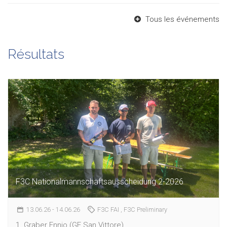
Tous les événements
Résultats
F3C Nationalmannschaftsausscheidung 2-2026
13.06.26
- 14.06.26
F3C FAI
, F3C Preliminary
1. Graber Ennio (GE San Vittore)