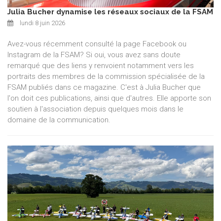
Julia Bucher dynamise les réseaux sociaux de la FSAM
lundi 8 juin 2026
Avez-vous récemment consulté la page Facebook ou
Instagram de la FSAM? Si oui, vous avez sans doute
remarqué que des liens y renvoient notamment vers les
portraits des membres de la commission spécialisée de la
FSAM publiés dans ce magazine. C'est à Julia Bucher que
l'on doit ces publications, ainsi que d'autres. Elle apporte son
soutien à l'association depuis quelques mois dans le
domaine de la communication.