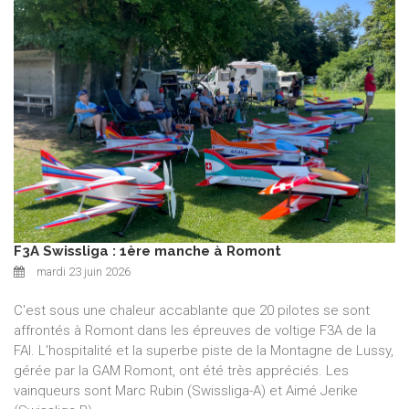
F3A Swissliga : 1ère manche à Romont
mardi 23 juin 2026
C'est sous une chaleur accablante que 20 pilotes se sont
affrontés à Romont dans les épreuves de voltige F3A de la
FAI. L'hospitalité et la superbe piste de la Montagne de Lussy,
gérée par la GAM Romont, ont été très appréciés. Les
vainqueurs sont Marc Rubin (Swissliga-A) et Aimé Jerike