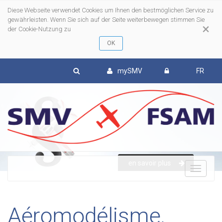
Diese Webseite verwendet Cookies um Ihnen den bestmöglichen Service zu
gewährleisten. Wenn Sie sich auf der Seite weiterbewegen stimmen Sie
×
der Cookie-Nutzung zu
mySMV
FR
en savoir plus
To
nav
Aéromodélisme,