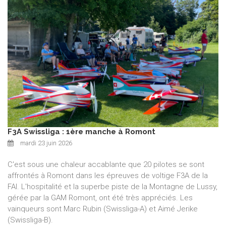
F3A Swissliga : 1ère manche à Romont
mardi 23 juin 2026
C'est sous une chaleur accablante que 20 pilotes se sont
affrontés à Romont dans les épreuves de voltige F3A de la
FAI. L'hospitalité et la superbe piste de la Montagne de Lussy,
gérée par la GAM Romont, ont été très appréciés. Les
vainqueurs sont Marc Rubin (Swissliga-A) et Aimé Jerike
(Swissliga-B).