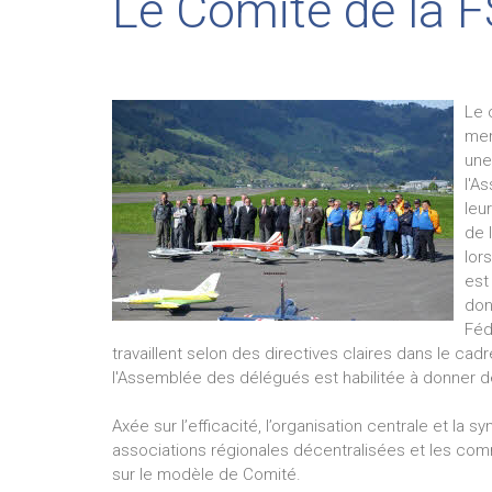
Le Comité de la
Le 
mem
une
l'A
leu
de 
lor
est
don
Féd
travaillent selon des directives claires dans le ca
l'Assemblée des délégués est habilitée à donner 
Axée sur l’efficacité, l’organisation centrale et la
associations régionales décentralisées et les com
sur le modèle de Comité.