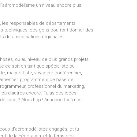
 l’aéromodélisme un niveau encore plus
, les responsables de départements
s techniques, ces gens pourront donner des
ts des associations régionales.
choses, ou au niveau de plus grands projets.
e ce soit en tant que spécialiste ou
iste, maquettiste, voyageur conférencier,
charpentier, programmeur de base de
 programmeur, professionnel du marketing,
, ou d’autres encore. Tu as des idées
délisme ? Alors hop ! Annonce-toi à nos
coup d’aéromodélistes engagés, et tu
nt de la Fédération, et tu feras des