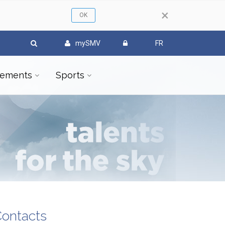
×
mySMV
FR
ements
Sports
ontacts