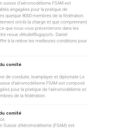
on suisse d'aéromodélisme FSAM est
ités engagées pour la pratique de
les quelque 8000 membres de la fédération.
artement ont-ils la charge et que comprennent
ce que nous vous présenterons dans les
tre revue «Modellflugsport». Daniel
rir à la relève les meilleures conditions pour
du comité
e de conduite, teamplayer et diplomate Le
 suisse d'aéromodélisme FSAM est composé
gées pour la pratique de l'aéromodélisme et
mbres de la fédération.
du comité
024
on Suisse d'Aéromodélisme (FSAM) est