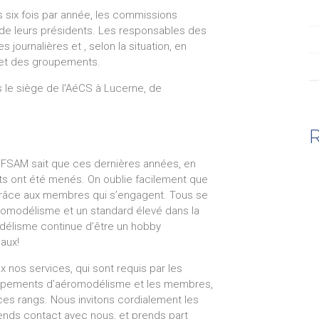
s six fois par année, les commissions
 de leurs présidents. Les responsables des
journalières et , selon la situation, en
 et des groupements.
 le siège de l’AéCS à Lucerne, de
R
a FSAM sait que ces dernières années, en
ets ont été menés. On oublie facilement que
, grâce aux membres qui s’engagent. Tous se
aéromodélisme et un standard élevé dans la
modélisme continue d’être un hobby
eaux!
ux nos services, qui sont requis par les
oupements d’aéromodélisme et les membres,
es rangs. Nous invitons cordialement les
ends contact avec nous, et prends part