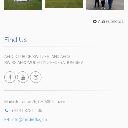
Autres photos
Find Us
AERO-CLUB OF SWITZERLAND AECS
SWISS AEROMODELLING FEDERATION SMV
Maihofstrasse 76, CH-6006 Luzern
+41 41 375 01 05
info@modellflug.ch