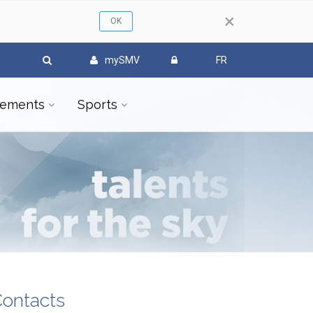
×
mySMV
FR
ements
Sports
ontacts