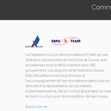
Commen
La Fédération Suisse d’Aéromodélisme FSAM est une
fédération faisant partie de l’AéroClub de Suisse, avec
actuellement environ 8000 membre dans 180
groupements. Les objectifs de la Fédération Suisse
d’AéroModélisme sont la promotion et
l’accompagnement de l’aéromodélisme dans toute sa
diversité et la représentation de ses intérêts,
indépendamment du fait qu’il soit pratiqué dans un cad
de loisirs ou d’un sport de compétition de haut niveau.
Read more