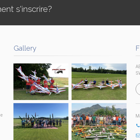
t s'inscrire?
Gallery
F
A
S
re
Ma