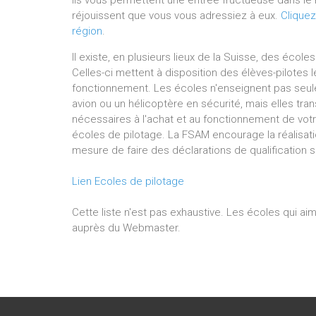
Ils vous permettent une entrée fructueuse dans l
réjouissent que vous vous adressiez à eux.
Cliquez
région
.
Il existe, en plusieurs lieux de la Suisse, des éco
Celles-ci mettent à disposition des élèves-pilotes 
fonctionnement. Les écoles n'enseignent pas seulem
avion ou un hélicoptère en sécurité, mais elles tr
nécessaires à l'achat et au fonctionnement de votre
écoles de pilotage. La FSAM encourage la réalisati
mesure de faire des déclarations de qualification su
Lien Ecoles de pilotage
Cette liste n'est pas exhaustive. Les écoles qui aim
auprès du Webmaster.