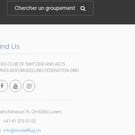
Chercher un groupement
ind Us
ERO-CLUB OF SWITZERLAND AECS
WISS AEROMODELLING FEDERATION SMV
ihofstrasse 76, CH-6006 Luzern
+41 41 375 01 05
info@modellflug.ch