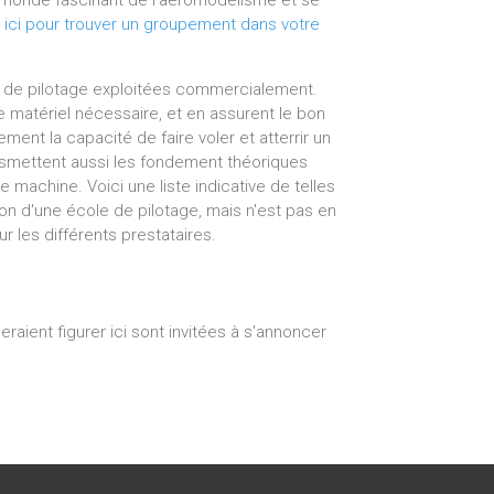
e monde fascinant de l'aéromodélisme et se
 ici pour trouver un groupement dans votre
les de pilotage exploitées commercialement.
le matériel nécessaire, et en assurent le bon
ent la capacité de faire voler et atterrir un
ansmettent aussi les fondement théoriques
 machine. Voici une liste indicative de telles
on d'une école de pilotage, mais n'est pas en
r les différents prestataires.
eraient figurer ici sont invitées à s'annoncer