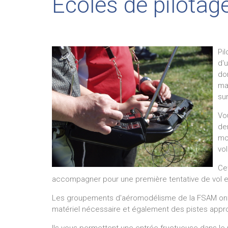
Ecoles de pilotag
Pi
d'
do
ma
su
Vo
de
mod
vo
Ce
accompagner pour une première tentative de vol
Les groupements d'aéromodélisme de la FSAM ont à 
matériel nécessaire et également des pistes appr