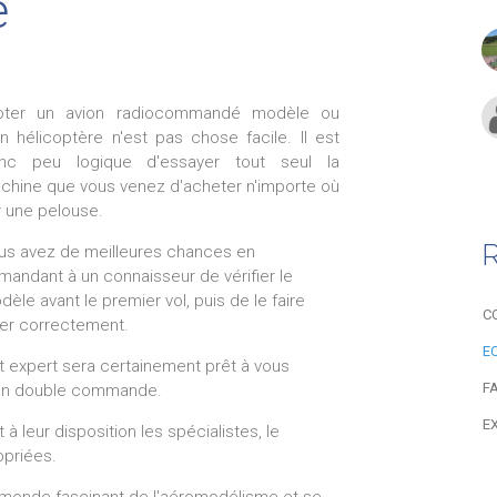
e
loter un avion radiocommandé modèle ou
un hélicoptère n'est pas chose facile. Il est
nc peu logique d'essayer tout seul la
chine que vous venez d'acheter n'importe où
r une pelouse.
R
us avez de meilleures chances en
mandant à un connaisseur de vérifier le
èle avant le premier vol, puis de le faire
C
ler correctement.
E
t expert sera certainement prêt à vous
F
 en double commande.
E
leur disposition les spécialistes, le
opriées.