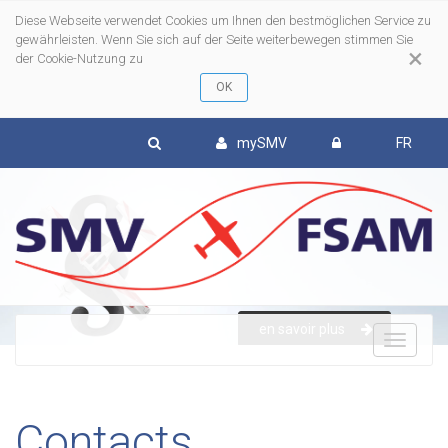
Diese Webseite verwendet Cookies um Ihnen den bestmöglichen Service zu
gewährleisten. Wenn Sie sich auf der Seite weiterbewegen stimmen Sie
×
der Cookie-Nutzung zu
mySMV
FR
en savoir plus
To
nav
Contacts