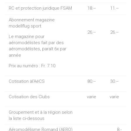
RC et protection juridique FSAM
18.--
11.--
Abonnement magazine
modellflug sport
26.--
26.--
Le magazine pour
aéromodélistes fait par des
aéromodélistes, paraît 6x par
année
Prix au numéro : Fr. 7.10
Cotisation àl’AéCS
80.--
30.--
Cotisation des Clubs
varie
varie
Groupement et à la région selon
la liste ci-dessous
Aéromodélisme Romand (AERO)
8.-