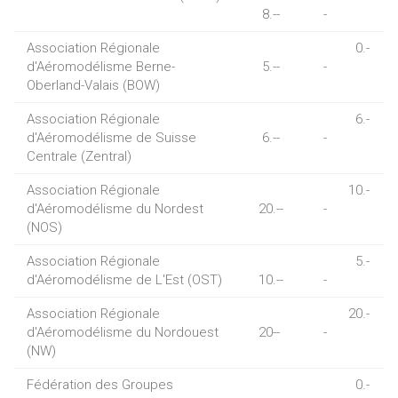
8.--
-
Association Régionale
0.-
d'Aéromodélisme Berne-
5.--
-
Oberland-Valais (BOW)
Association Régionale
6.-
d'Aéromodélisme de Suisse
6.--
-
Centrale (Zentral)
Association Régionale
10.-
d'Aéromodélisme du Nordest
20.--
-
(NOS)
Association Régionale
5.-
d'Aéromodélisme de L'Est (OST)
10.--
-
Association Régionale
20.-
d'Aéromodélisme du Nordouest
20--
-
(NW)
Fédération des Groupes
0.-