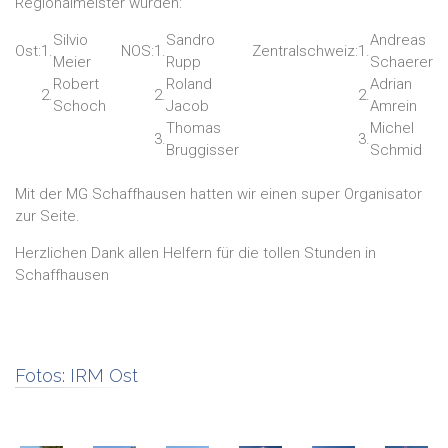
Regionalmeister wurden:
Silvio
Sandro
Andreas
Ost:
1.
NOS:
1.
Zentralschweiz:
1.
Meier
Rupp
Schaerer
Robert
Roland
Adrian
2.
2.
2.
Schoch
Jacob
Amrein
Thomas
Michel
3.
3.
Bruggisser
Schmid
Mit der MG Schaffhausen hatten wir einen super Organisator
zur Seite.
Herzlichen Dank allen Helfern für die tollen Stunden in
Schaffhausen
Fotos:
IRM Ost