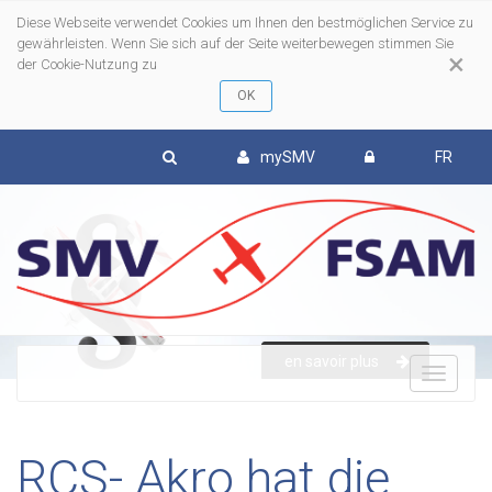
Diese Webseite verwendet Cookies um Ihnen den bestmöglichen Service zu
gewährleisten. Wenn Sie sich auf der Seite weiterbewegen stimmen Sie
×
der Cookie-Nutzung zu
mySMV
FR
en savoir plus
To
nav
RCS- Akro hat die