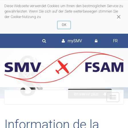
Diese Webseite verwendet Cookies um Ihnen den bestmöglichen Service zu
gewährleisten. Wenn Sie sich auf der Seite weiterbewegen stimmen Sie
×
der Cookie-Nutzung zu
mySMV
FR
en savoir plus
To
nav
Information de la