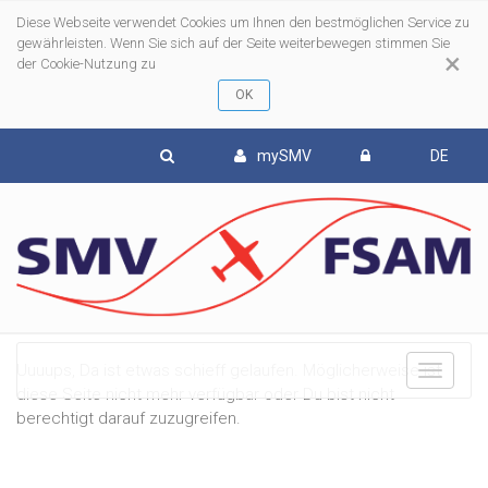
Diese Webseite verwendet Cookies um Ihnen den bestmöglichen Service zu
gewährleisten. Wenn Sie sich auf der Seite weiterbewegen stimmen Sie
×
der Cookie-Nutzung zu
mySMV
DE
Uuuups, Da ist etwas schieff gelaufen. Möglicherweise ist
To
diese Seite nicht mehr verfügbar oder Du bist nicht
berechtigt darauf zuzugreifen.
nav