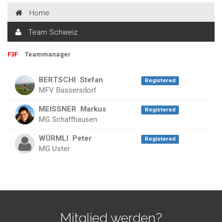
Home
Team Schweiz
F3F
Teammanager
BERTSCHI
Stefan
Registered
MFV Bassersdorf
MEISSNER
Markus
Registered
MG Schaffhausen
WÜRMLI
Peter
Registered
MG Uster
Mitglied werden?