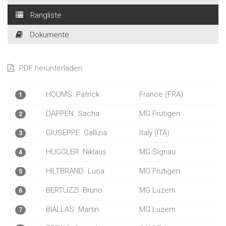
Rangliste
Dokumente
PDF herunterladen
HOUMS
Patrick
France (FRA)
1
DÄPPEN
Sacha
MG Frutigen
2
GIUSEPPE
Gallizia
Italy (ITA)
3
HUGGLER
Niklaus
MG Signau
4
HILTBRAND
Luca
MG Frutigen
5
BERTUZZI
Bruno
MG Luzern
6
BIALLAS
Martin
MG Luzern
7