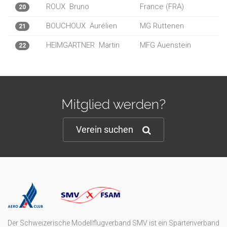
ROUX
Bruno
France (FRA)
20
BOUCHOUX
Aurélien
MG Rüttenen
21
HEIMGARTNER
Martin
MFG Auenstein
22
Mitglied werden?
Verein suchen
Der Schweizerische Modellflugverband SMV ist ein Spartenverband