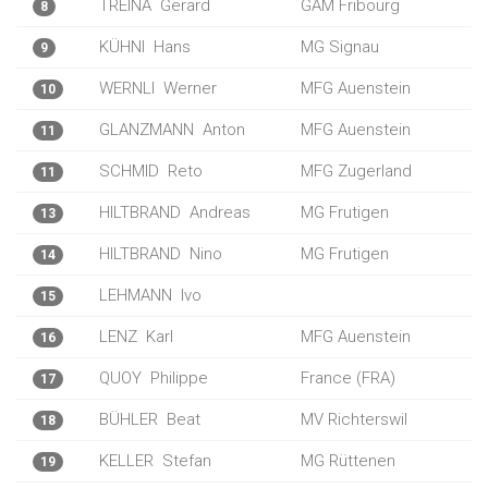
TREINA
Gerard
GAM Fribourg
8
KÜHNI
Hans
MG Signau
9
WERNLI
Werner
MFG Auenstein
10
GLANZMANN
Anton
MFG Auenstein
11
SCHMID
Reto
MFG Zugerland
11
HILTBRAND
Andreas
MG Frutigen
13
HILTBRAND
Nino
MG Frutigen
14
LEHMANN
Ivo
15
LENZ
Karl
MFG Auenstein
16
QUOY
Philippe
France (FRA)
17
BÜHLER
Beat
MV Richterswil
18
KELLER
Stefan
MG Rüttenen
19