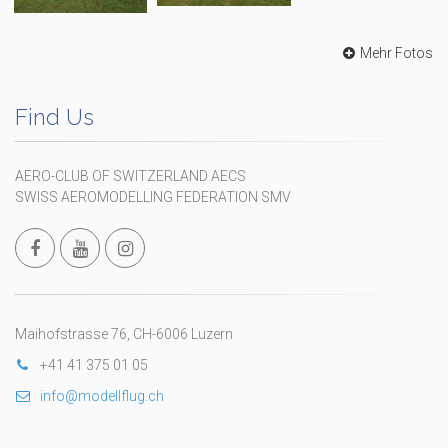
Mehr Fotos
Find Us
AERO-CLUB OF SWITZERLAND AECS
SWISS AEROMODELLING FEDERATION SMV
Maihofstrasse 76, CH-6006 Luzern
+41 41 375 01 05
info@modellflug.ch