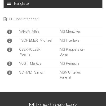
Rangliste
PDF herunterladen
VARGA
Attila
MG Menziken
1
TSCHIEMER
Michael
MG Interlaken
2
OBERHOLZER
MG Rapperswil-
3
Werner
Jona
VOGT
Markus
MG Reinach
5
SCHMID
Simon
MSV Unteres
6
Aaretal
Mitglied werden?