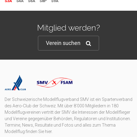
S3A
S4A
S6A
S8P
S9A
Mitglied werden?
Verein suchen
Der Schweizerische Modellflugverband SMV ist ein Spartenverband
des Aero-Club der Schweiz. Mit über 8'000 Mitgliedern in 180
Modellflugvereinen vertritt der SMV die Interessen der Modellflieger
und Vereine gegegenüber Behörden, Regulatoren und Institutionen.
Termine, News, Resultate und Fotos und alles zum Thema
Modellflug finden Sie hier.