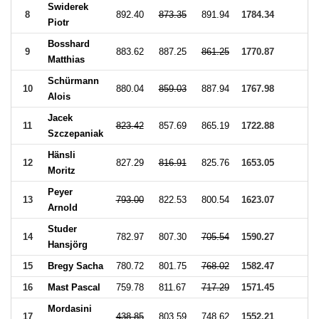
Swiderek
8
892.40
873.35
891.94
1784.34
Piotr
Bosshard
9
883.62
887.25
861.25
1770.87
Matthias
Schürmann
10
880.04
859.03
887.94
1767.98
Alois
Jacek
11
823.42
857.69
865.19
1722.88
Szczepaniak
Hänsli
12
827.29
816.91
825.76
1653.05
Moritz
Peyer
13
793.00
822.53
800.54
1623.07
Arnold
Studer
14
782.97
807.30
705.54
1590.27
Hansjörg
15
Bregy Sacha
780.72
801.75
768.02
1582.47
16
Mast Pascal
759.78
811.67
717.29
1571.45
Mordasini
17
438.85
803.59
748.62
1552.21