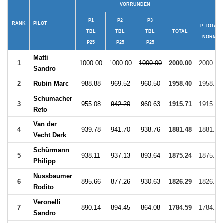
VORRUNDEN
P1
P2
P3
RANK
PILOT
P TOTAL
TBL
TBL
TBL
TOTAL
NORM.
P25
P25
P25
Matti
1
1000.00
1000.00
1000.00
2000.00
2000.00
Sandro
2
Rubin Marc
988.88
969.52
960.50
1958.40
1958.40
Schumacher
3
955.08
942.20
960.63
1915.71
1915.71
Reto
Van der
4
939.78
941.70
938.76
1881.48
1881.48
Vecht Derk
Schürmann
5
938.11
937.13
893.64
1875.24
1875.24
Philipp
Nussbaumer
6
895.66
877.26
930.63
1826.29
1826.29
Rodito
Veronelli
7
890.14
894.45
864.08
1784.59
1784.59
Sandro