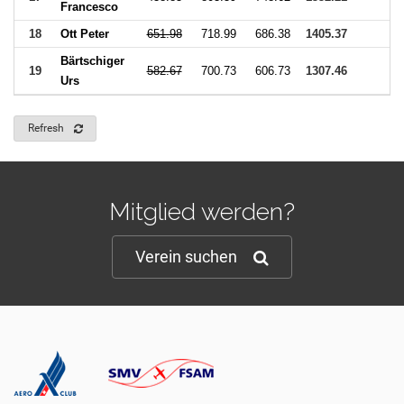
Francesco
18
Ott Peter
651.98
718.99
686.38
1405.37
Bärtschiger
19
582.67
700.73
606.73
1307.46
Urs
Refresh
Mitglied werden?
Verein suchen