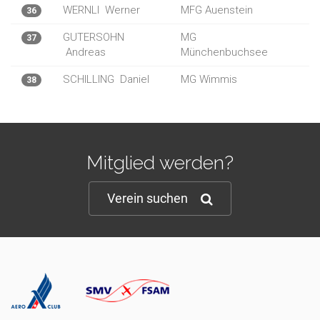
WERNLI
Werner
MFG Auenstein
36
GUTERSOHN
MG
37
Andreas
Münchenbuchsee
SCHILLING
Daniel
MG Wimmis
38
Mitglied werden?
Verein suchen