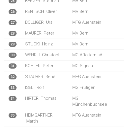
BERGER
Stephan
MV Bern
25
RENTSCH
Oliver
MV Bern
26
BOLLIGER
Urs
MFG Auenstein
27
MAURER
Peter
MV Bern
28
STUCKI
Heinz
MV Bern
28
WEHRLI
Christoph
MG Affoltern aA
30
KOHLER
Peter
MG Signau
31
STAUBER
René
MFG Auenstein
32
ISELI
Rolf
MG Frutigen
33
HIRTER
Thomas
MG
34
Münchenbuchsee
HEIMGARTNER
MFG Auenstein
35
Martin