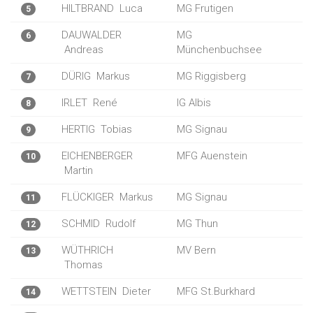
HILTBRAND
Luca
MG Frutigen
5
DAUWALDER
MG
6
Andreas
Münchenbuchsee
DÜRIG
Markus
MG Riggisberg
7
IRLET
René
IG Albis
8
HERTIG
Tobias
MG Signau
9
EICHENBERGER
MFG Auenstein
10
Martin
FLÜCKIGER
Markus
MG Signau
11
SCHMID
Rudolf
MG Thun
12
WÜTHRICH
MV Bern
13
Thomas
WETTSTEIN
Dieter
MFG St.Burkhard
14