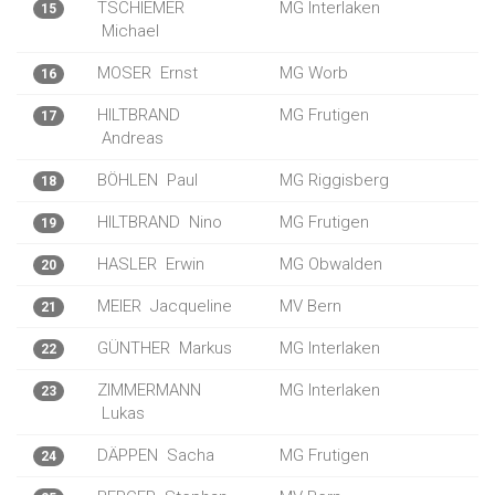
TSCHIEMER
MG Interlaken
15
Michael
MOSER
Ernst
MG Worb
16
HILTBRAND
MG Frutigen
17
Andreas
BÖHLEN
Paul
MG Riggisberg
18
HILTBRAND
Nino
MG Frutigen
19
HASLER
Erwin
MG Obwalden
20
MEIER
Jacqueline
MV Bern
21
GÜNTHER
Markus
MG Interlaken
22
ZIMMERMANN
MG Interlaken
23
Lukas
DÄPPEN
Sacha
MG Frutigen
24