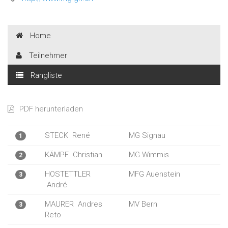
Home
Teilnehmer
Rangliste
PDF herunterladen
STECK
René
MG Signau
1
KÄMPF
Christian
MG Wimmis
2
HOSTETTLER
MFG Auenstein
3
André
MAURER
Andres
MV Bern
3
Reto