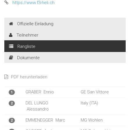
https://www.f3-heli.ch
Offizielle Einladung
Teilnehmer
Rangliste
Dokumente
PDF herunterladen
GRABER
Ennio
GE San Vittore
1
DEL LUNGO
Italy (ITA)
2
Alessandro
EMMENEGGER
Marc
MG Wohlen
2