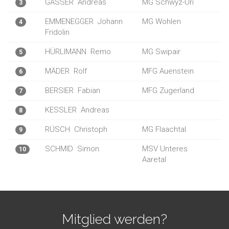
GASSER
Andreas
MG Schwyz-Uri
3
EMMENEGGER
Johann
MG Wohlen
4
Fridolin
HÜRLIMANN
Remo
MG Swipair
5
MÄDER
Rolf
MFG Auenstein
6
BERSIER
Fabian
MFG Zugerland
7
KESSLER
Andreas
8
RÜSCH
Christoph
MG Flaachtal
9
SCHMID
Simon
MSV Unteres
10
Aaretal
Mitglied werden?