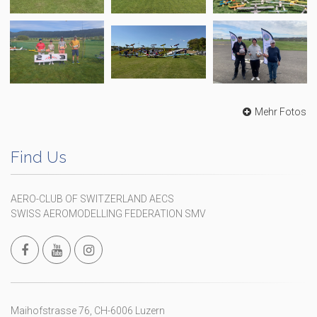
Mehr Fotos
Find Us
AERO-CLUB OF SWITZERLAND AECS
SWISS AEROMODELLING FEDERATION SMV
Maihofstrasse 76, CH-6006 Luzern