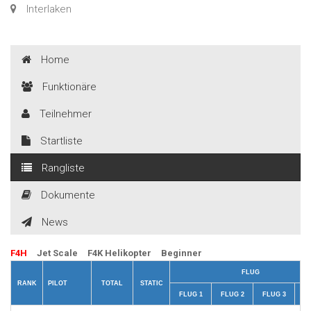
Interlaken
Home
Funktionäre
Teilnehmer
Startliste
Rangliste
Dokumente
News
F4H
Jet Scale
F4K Helikopter
Beginner
FLUG
RANK
PILOT
TOTAL
STATIC
FLUG 1
FLUG 2
FLUG 3
TO