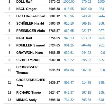
1
DOLL Ralf
3970.02
1000.00
970.02
1000.00
2
NAGL Gregor
3905.38
916.65
1000.00
954.14
3
FRÜH Heinz-Robert
3881.12
973.96
940.90
935.42
4
SCHÜßLER Harald
3880.89
916.10
969.15
988.07
5
PREININGER Alois
3765.57
962.65
922.77
927.98
6
NAGL Karl
3754.05
940.13
913.53
897.66
7
ROUILLER Samuel
3724.65
901.25
794.46
961.91
8
GRATWOHL Hans
3688.25
932.61
944.22
0.00
9
SCHMID Michel
3680.10
913.22
898.02
855.52
BRUGGISSER
10
3644.54
884.84
902.20
0.00
Thomas
GROSSENBACHER
11
3639.27
898.47
914.75
885.62
Jürg
12
RICHARD Timéo
3624.67
942.37
897.15
895.69
13
MINNIG Andy
3595.48
734.32
895.58
848.32