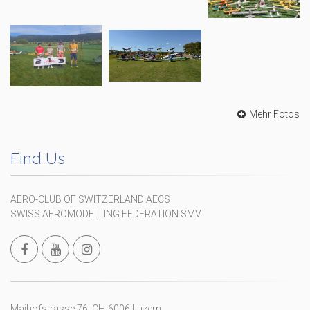
Mehr Fotos
Find Us
AERO-CLUB OF SWITZERLAND AECS
SWISS AEROMODELLING FEDERATION SMV
Maihofstrasse 76, CH-6006 Luzern