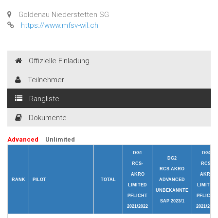
Goldenau Niederstetten SG
https://www.mfsv-wil.ch
Offizielle Einladung
Teilnehmer
Rangliste
Dokumente
Advanced
Unlimited
DG1
DG3
DG2
RCS-
RCS-
RCS AKRO
AKRO
AKRO
RANK
PILOT
TOTAL
ADVANCED
LIMITED
LIMITED
UNBEKANNTE
PFLICHT
PFLICHT
SAP 2023/1
2021/2022
2021/2022