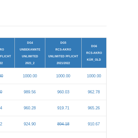
DG4
DG5
DG6
KRO
UNBEKANNTE
RCS-AKRO
RCS-AKRO
PFLICHT
UNLIMITED
UNLIMITED PFLICHT
KÜR_OLD
22
2021_2
2021/2022
00
1000.00
1000.00
1000.00
0
989.56
960.03
962.78
4
960.28
919.71
965.26
2
924.90
894.18
910.67