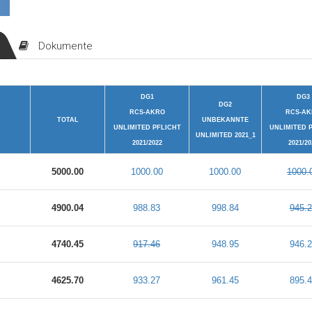
Dokumente
DG1
DG3
DG2
RCS-AKRO
RCS-A
TOTAL
UNBEKANNTE
UNLIMITED PFLICHT
UNLIMITED 
UNLIMITED 2021_1
2021/2022
2021/20
5000.00
1000.00
1000.00
1000.
4900.04
988.83
998.84
945.2
4740.45
917.46
948.95
946.2
4625.70
933.27
961.45
895.4