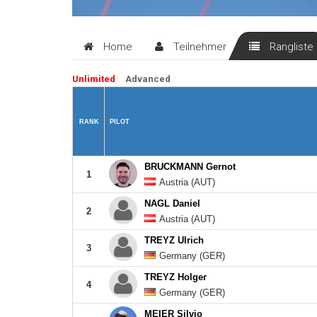
Home
Teilnehmer
Rangliste
Unlimited
Advanced
RANK
PILOT
BRUCKMANN Gernot
1
Austria (AUT)
NAGL Daniel
2
Austria (AUT)
TREYZ Ulrich
3
Germany (GER)
TREYZ Holger
4
Germany (GER)
MEIER Silvio