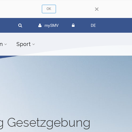
×
mySMV
DE
n
Sport
ug Gesetzgebung