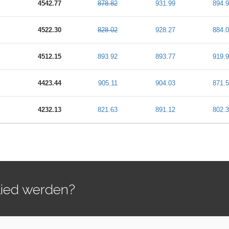
4542.77
878.82
931.99
894.9
4522.30
828.02
928.27
884.0
4512.15
893.92
893.77
919.9
4423.44
905.11
904.03
871.5
4232.13
821.63
891.12
802.3
lied werden?