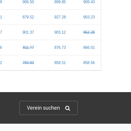
9
906.50
899.85
909.43
1
879.52
927.28
903.23
7
901.37
903.12
862.28
6
811.77
876.73
866.01
2
783.83
858.51
858.56
Verein suchen