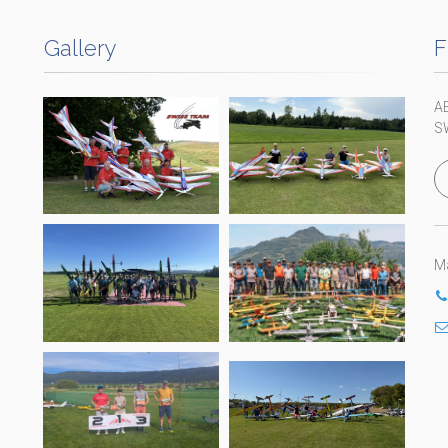
Gallery
F
A
S
Ma