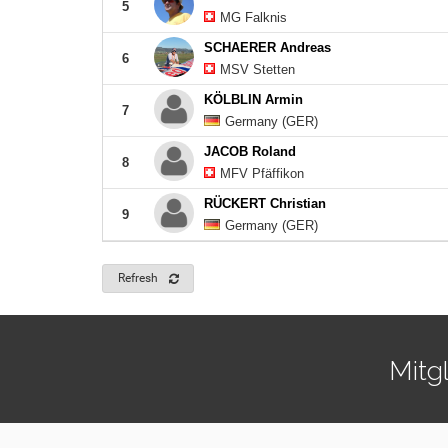
5
MG Falknis
SCHAERER Andreas
6
MSV Stetten
KÖLBLIN Armin
7
Germany (GER)
JACOB Roland
8
MFV Pfäffikon
RÜCKERT Christian
9
Germany (GER)
Refresh
Mitg