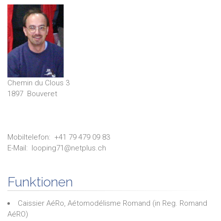
Chemin du Clous 3
1897
Bouveret
Mobiltelefon:
+41 79 479 09 83
E-Mail:
looping71@netplus.ch
Funktionen
Caissier AéRo, Aétomodélisme Romand
(in
Reg. Romand
AéRO
)