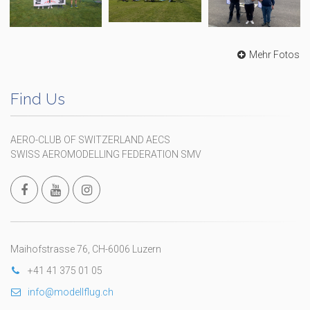
Mehr Fotos
Find Us
AERO-CLUB OF SWITZERLAND AECS
SWISS AEROMODELLING FEDERATION SMV
Maihofstrasse 76, CH-6006 Luzern
+41 41 375 01 05
info@modellflug.ch