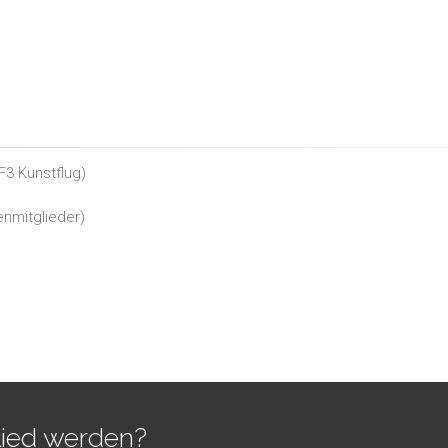
 F3 Kunstflug
)
enmitglieder
)
lied werden?