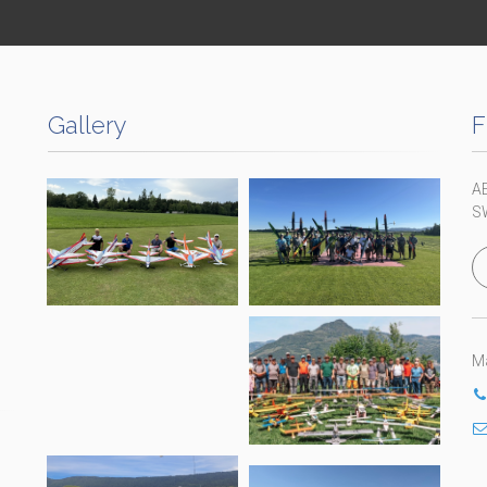
Gallery
F
A
S
Ma