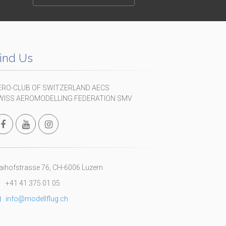
ind Us
ERO-CLUB OF SWITZERLAND AECS
WISS AEROMODELLING FEDERATION SMV
ihofstrasse 76, CH-6006 Luzern
+41 41 375 01 05
info@modellflug.ch