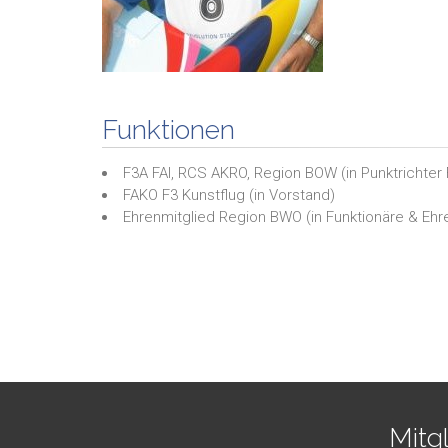
Funktionen
F3A FAI, RCS AKRO, Region BOW
(in
Punktrichter
FAKO F3 Kunstflug
(in
Vorstand
)
Ehrenmitglied Region BWO
(in
Funktionäre & Ehr
Mitg