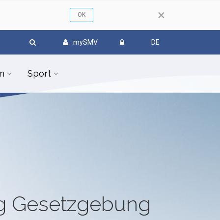
×
mySMV
DE
n
Sport
ug Gesetzgebung