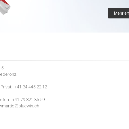
Mehr er
 5
iederönz
Privat:
+41 34 445 22 12
lefon:
+41 79 821 35 59
wmartig@bluewin.ch