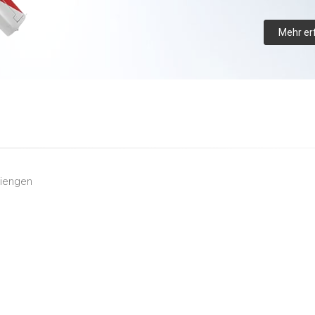
Mehr er
riengen