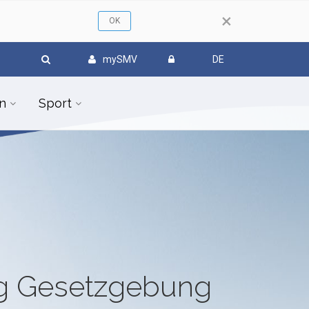
×
mySMV
DE
n
Sport
ug Gesetzgebung