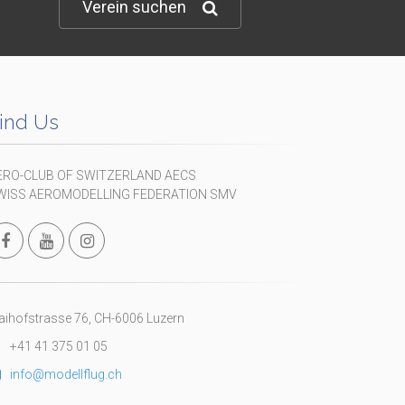
Verein suchen
ind Us
ERO-CLUB OF SWITZERLAND AECS
WISS AEROMODELLING FEDERATION SMV
ihofstrasse 76, CH-6006 Luzern
+41 41 375 01 05
info@modellflug.ch