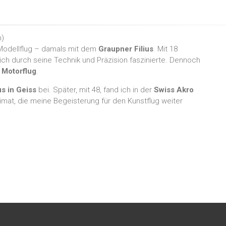
m
)
 Modellflug – damals mit dem
Graupner Filius
. Mit 18
ich durch seine Technik und Präzision faszinierte. Dennoch
 Motorflug
.
s in Geiss
bei. Später, mit 48, fand ich in der
Swiss Akro
imat, die meine Begeisterung für den Kunstflug weiter