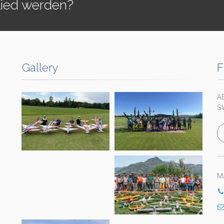
lied werden?
Gallery
F
A
S
Ma