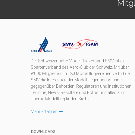
Mitg
Der Schweizerische Modellflugverband SMV ist ein
Spartenverband des Aero-Club der Schweiz. Mit über
8'000 Mitgliedern in 180 Modellflugvereinen vertritt der
SMV die Interessen der Modellflieger und Vereine
gegegenüber Behörden, Regulatoren und Institutionen.
Termine, News, Resultate und Fotos und alles zum
Thema Modellflug finden Sie hier.
Mehr erfahren
DOWNLOADS