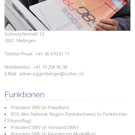
Schnorpfenmatt 12
5507
Mellingen
Telefon Privat:
+41 56 470 61 11
Mobiltelefon:
+41 79 204 96 34
E-Mail:
adrian.eggenberger@softec.ch
Funktionen
Präsident SMV
(in
Präsidium
)
RCS Akro National, Region Zentralschweiz
(in
Punktrichter
F3 Kunstflug
)
Präsident SMV
(in
Vorstand SMV
)
Präsident SMV
(in
Regulierung Modellflug
)