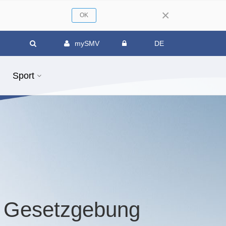
×
mySMV
DE
Sport
g Gesetzgebung