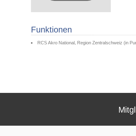
Funktionen
RCS Akro National, Region Zentralschweiz
(in
Pun
Mitg