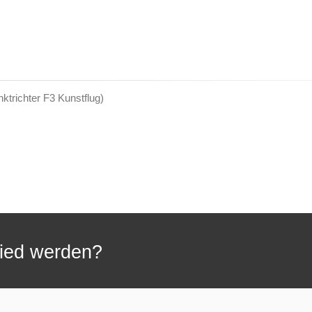
ktrichter F3 Kunstflug
)
lied werden?