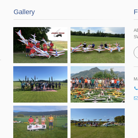
Gallery
F
A
S
.
Ma