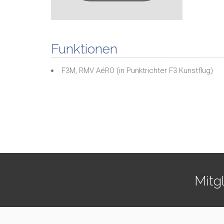
Funktionen
F3M, RMV AéRO
(in
Punktrichter F3 Kunstflug
)
Mitg