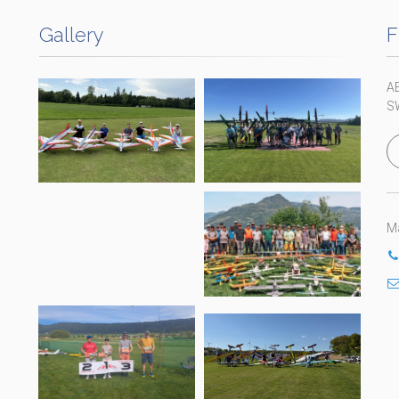
Gallery
F
A
S
Ma