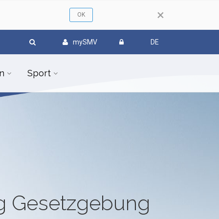
×
mySMV
DE
n
Sport
ug Gesetzgebung