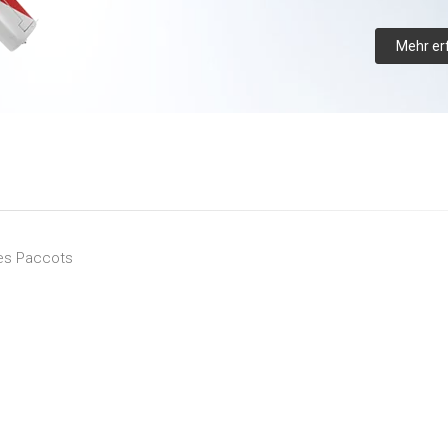
Mehr er
es Paccots