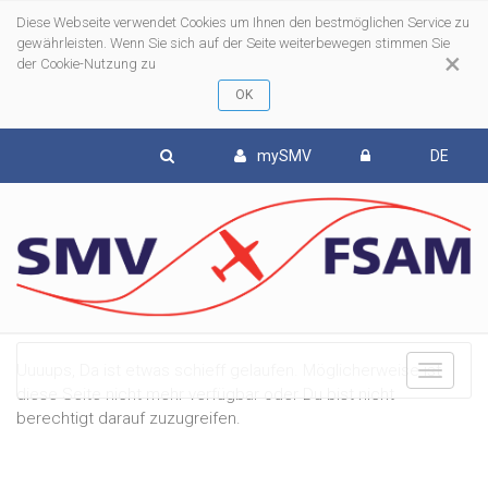
Diese Webseite verwendet Cookies um Ihnen den bestmöglichen Service zu
gewährleisten. Wenn Sie sich auf der Seite weiterbewegen stimmen Sie
×
der Cookie-Nutzung zu
mySMV
DE
Uuuups, Da ist etwas schieff gelaufen. Möglicherweise ist
To
diese Seite nicht mehr verfügbar oder Du bist nicht
berechtigt darauf zuzugreifen.
nav