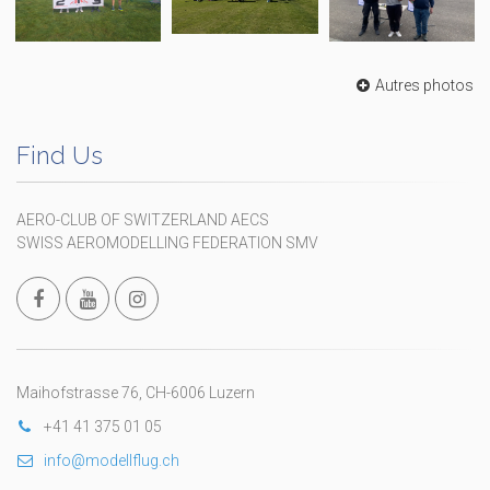
Autres photos
Find Us
AERO-CLUB OF SWITZERLAND AECS
SWISS AEROMODELLING FEDERATION SMV
Maihofstrasse 76, CH-6006 Luzern
+41 41 375 01 05
info@modellflug.ch