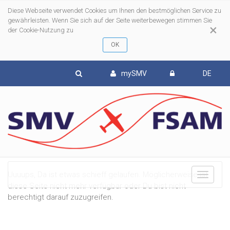
Diese Webseite verwendet Cookies um Ihnen den bestmöglichen Service zu
gewährleisten. Wenn Sie sich auf der Seite weiterbewegen stimmen Sie
×
der Cookie-Nutzung zu
mySMV
DE
Uuuups, Da ist etwas schieff gelaufen. Möglicherweise ist
To
diese Seite nicht mehr verfügbar oder Du bist nicht
berechtigt darauf zuzugreifen.
nav