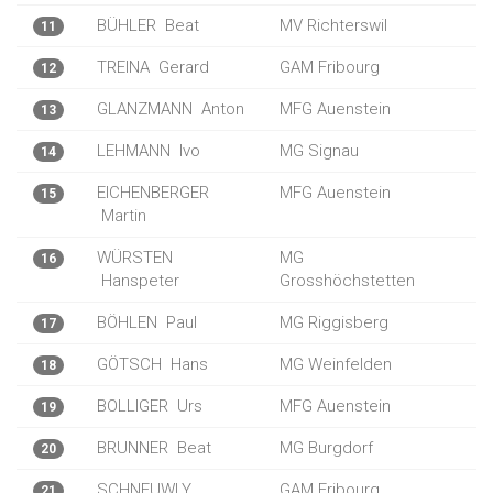
BÜHLER
Beat
MV Richterswil
11
TREINA
Gerard
GAM Fribourg
12
GLANZMANN
Anton
MFG Auenstein
13
LEHMANN
Ivo
MG Signau
14
EICHENBERGER
MFG Auenstein
15
Martin
WÜRSTEN
MG
16
Hanspeter
Grosshöchstetten
BÖHLEN
Paul
MG Riggisberg
17
GÖTSCH
Hans
MG Weinfelden
18
BOLLIGER
Urs
MFG Auenstein
19
BRUNNER
Beat
MG Burgdorf
20
SCHNEUWLY
GAM Fribourg
21