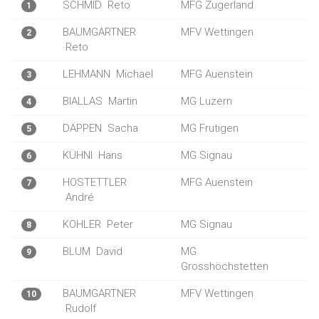
SCHMID
Reto
MFG Zugerland
1
BAUMGARTNER
MFV Wettingen
2
Reto
LEHMANN
Michael
MFG Auenstein
3
BIALLAS
Martin
MG Luzern
4
DÄPPEN
Sacha
MG Frutigen
5
KÜHNI
Hans
MG Signau
6
HOSTETTLER
MFG Auenstein
7
André
KOHLER
Peter
MG Signau
8
BLUM
David
MG
9
Grosshöchstetten
BAUMGARTNER
MFV Wettingen
10
Rudolf