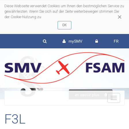
Diese Webseite verwendet Cookies um Ihnen den bestmöglichen Service zu
gewährleisten. Wenn Sie sich auf der Seite weiterbewegen stimmen Sie
×
der Cookie-Nutzung zu
mySMV
FR
en savoir plus
To
F3L
nav