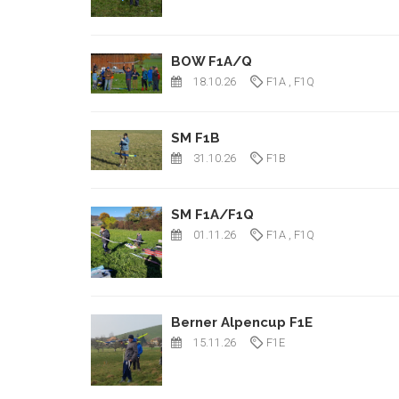
BOW F1A/Q
18.10.26
F1A
, F1Q
SM F1B
31.10.26
F1B
SM F1A/F1Q
01.11.26
F1A
, F1Q
Berner Alpencup F1E
15.11.26
F1E