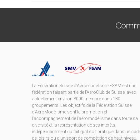
Commen
La Fédération Suisse d’Aéromodélisme FSAM est une
fédération faisant partie de l’AéroClub de Suisse, avec
actuellement environ 8000 membre dans 180
groupements. Les objectifs de la Fédération Suisse
d’AéroModélisme sont la promotion et
l’accompagnement de l’aéromodélisme dans toute sa
diversité et la représentation de ses intérêts,
indépendamment du fait qu’il soit pratiqué dans un cad
de loisirs ou d’un sport de compétition de haut niveau.