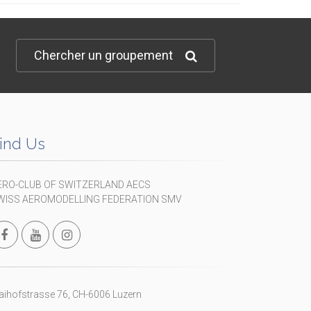
Chercher un groupement
ind Us
ERO-CLUB OF SWITZERLAND AECS
WISS AEROMODELLING FEDERATION SMV
ihofstrasse 76, CH-6006 Luzern