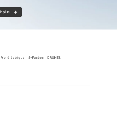
r plus
Vol éléctrique
S-Fusées
DRONES