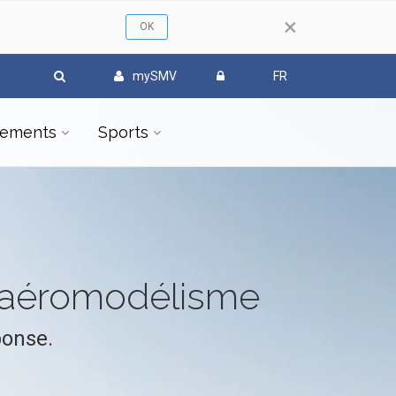
×
mySMV
FR
ements
Sports
l'aéromodélisme
ponse.