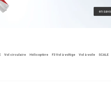
en savoi
E
Vol circulaire
Hélicoptère
F3 Vol à voltige
Vol à voile
SCALE