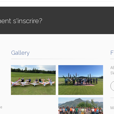
t s'inscrire?
Gallery
F
A
S
re
Ma