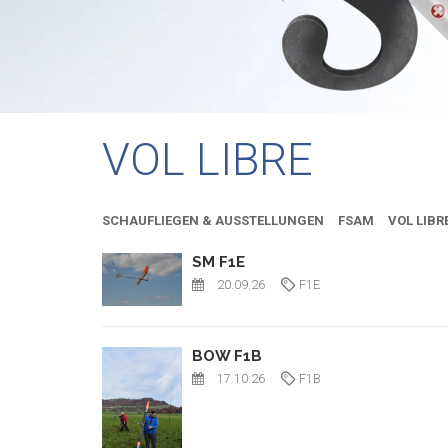
VOL LIBRE
SCHAUFLIEGEN & AUSSTELLUNGEN
FSAM
VOL LIBR
SM F1E
20.09.26
F1E
BOW F1B
17.10.26
F1B