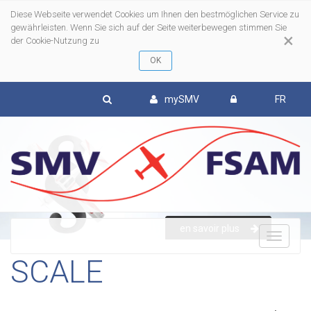
Diese Webseite verwendet Cookies um Ihnen den bestmöglichen Service zu
gewährleisten. Wenn Sie sich auf der Seite weiterbewegen stimmen Sie
×
der Cookie-Nutzung zu
mySMV
FR
en savoir plus
To
SCALE
nav