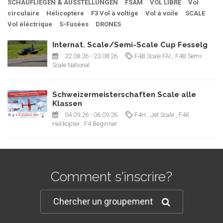
SCHAUFLIEGEN & AUSSTELLUNGEN
FSAM
VOL LIBRE
Vol
circulaire
Hélicoptère
F3 Vol à voltige
Vol à voile
SCALE
Vol éléctrique
S-Fusées
DRONES
Internat. Scale/Semi-Scale Cup Fesselg
22.08.26
- 23.08.26
F4B Scale FAI
, F4B Semi-
Scale National
Schweizermeisterschaften Scale alle
Klassen
04.09.26
- 06.09.26
F4H
, Jet Scale
, F4K
Helikopter
, F4 Beginner
Comment s'inscrire?
Chercher un groupement