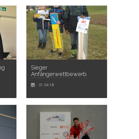
ng
Sieger
Anfängerwettbewerb
01.04.18