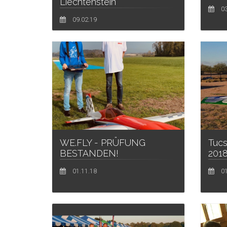
Liechtenstein
03
09.02.19
Tucs
WE.FLY - PRÜFUNG
201
BESTANDEN!
01
01.11.18