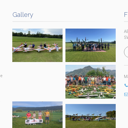
Gallery
F
A
S
re
Ma