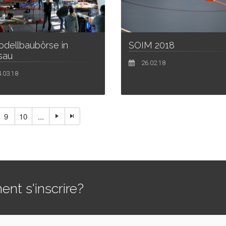
odellbaubörse in
SOIM 2018
isau
26.02.18
.03.18
9
10
...
t s'inscrire?