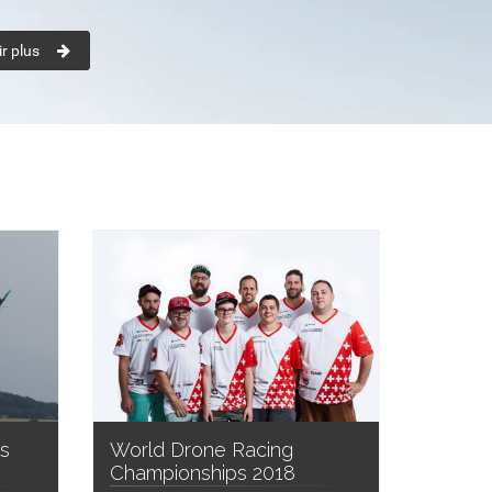
r plus
World Drone Racing
?s
Championships 2018