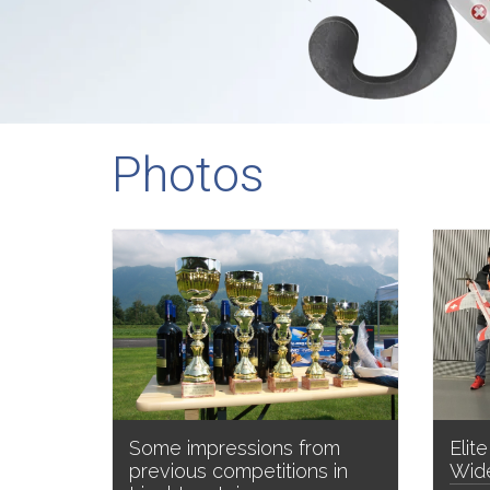
Photos
Some impressions from
Elit
previous competitions in
Wid