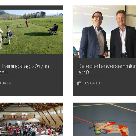
e Trainingstag 2017 in
Delegiertenversammlu
isau
2018
.04.18
09.04.18