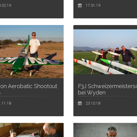
.02.19
17.01.19
on Aerobatic Shootout
F3J Schweizermeisters
8
bei Wyden
.11.18
23.10.18