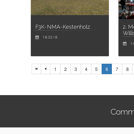
2. M
F3K-NMA-Kestenholz
Will
18.03.18
14
1
2
3
4
5
6
7
8
Commen