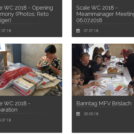
e WC 2018 - Opening
Scale WC 2018 -
mony (Photos: Reto
Meammanager Meetin
iger)
06.07.2018
.07.18
07.07.18
e WC 2018 -
Banntag MFV Brislach
aration
30.05.18
.07.18