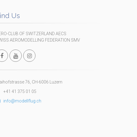
ind Us
ERO-CLUB OF SWITZERLAND AECS
WISS AEROMODELLING FEDERATION SMV
ihofstrasse 76, CH-6006 Luzern
+41 41 375 01 05
info@modellflug.ch