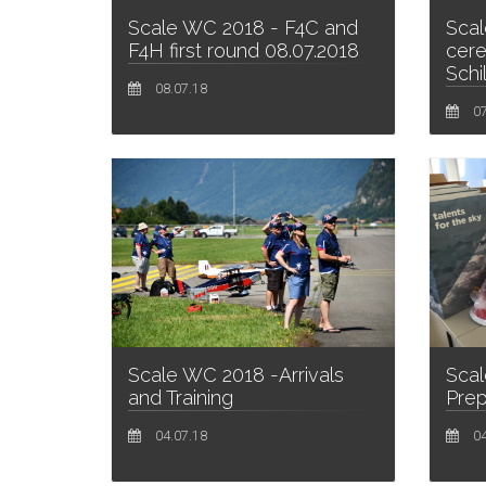
Scale WC 2018 - F4C and
Scal
F4H first round 08.07.2018
cere
Schil
08.07.18
07
Scale WC 2018 -Arrivals
Scal
and Training
Prep
04.07.18
04