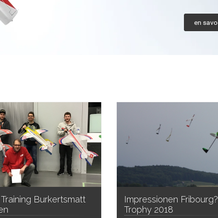
en savoi
e Training Burkertsmatt
Impressionen Fribourg
en
Trophy 2018