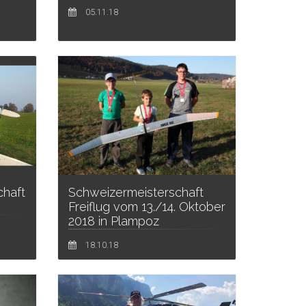
05.11.18
Schweizermeisterschaft
chaft
Freiflug vom 13./14. Oktober
2018 in Plampoz
18.10.18