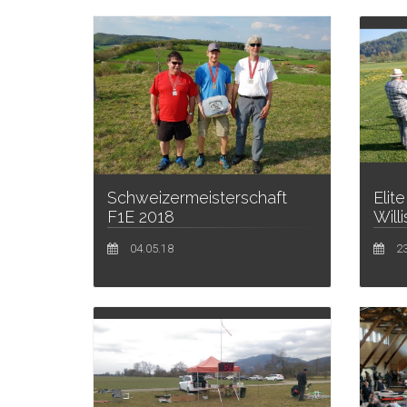
Schweizermeisterschaft
Elit
F1E 2018
Will
04.05.18
23