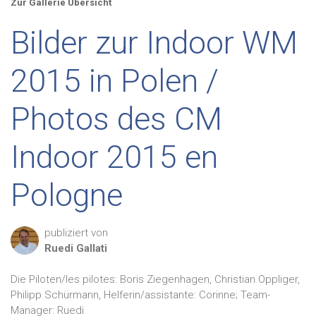
Zur Gallerie Übersicht
Bilder zur Indoor WM
2015 in Polen /
Photos des CM
Indoor 2015 en
Pologne
publiziert von
Ruedi
Gallati
Die Piloten/les pilotes: Boris Ziegenhagen, Christian Oppliger,
Philipp Schürmann, Helferin/assistante: Corinne; Team-
Manager: Ruedi