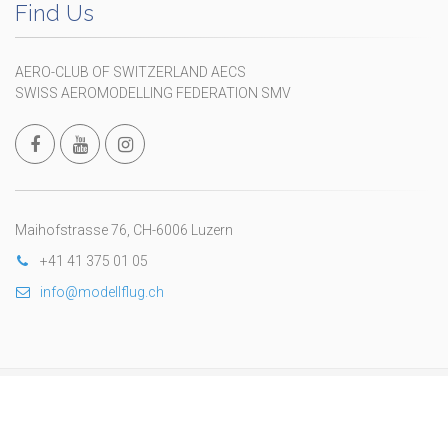
Find Us
AERO-CLUB OF SWITZERLAND AECS
SWISS AEROMODELLING FEDERATION SMV
Maihofstrasse 76, CH-6006 Luzern
+41 41 375 01 05
info@modellflug.ch
Copyright © 2024 Fédération Suisse d’Aéromodélisme
wwww.fsam.ch
. All Rights Reserved