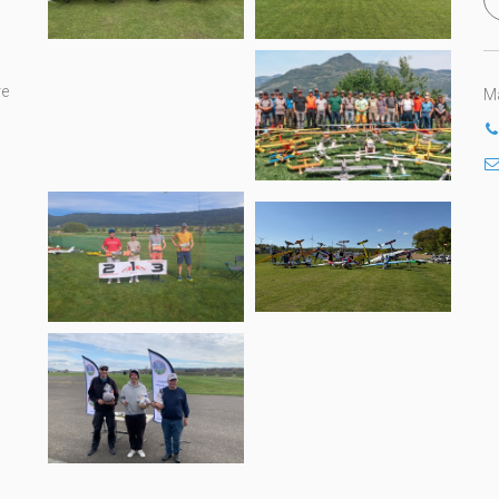
re
Ma