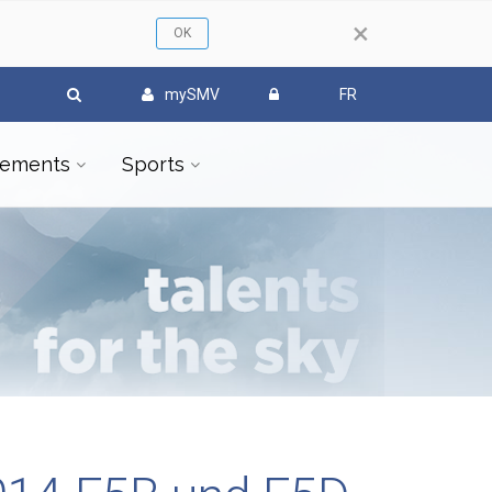
×
mySMV
FR
ements
Sports