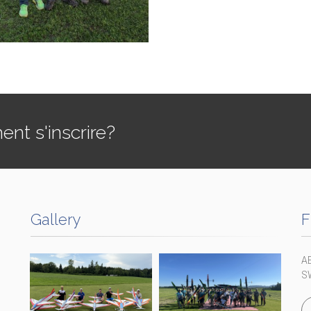
t s'inscrire?
Gallery
F
A
S