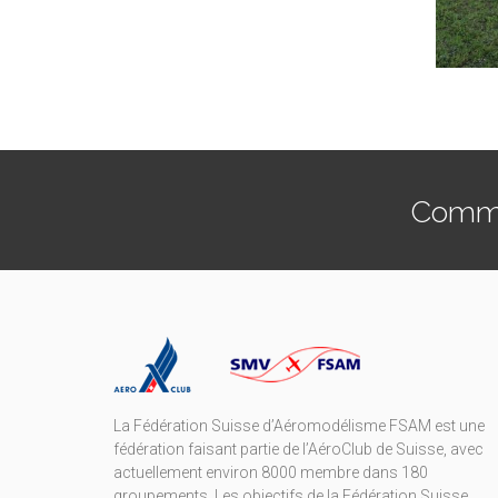
Commen
La Fédération Suisse d’Aéromodélisme FSAM est une
fédération faisant partie de l’AéroClub de Suisse, avec
actuellement environ 8000 membre dans 180
groupements. Les objectifs de la Fédération Suisse