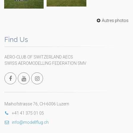
Autres photos
Find Us
AERO-CLUB OF SWITZERLAND AECS
SWISS AEROMODELLING FEDERATION SMV
Maihofstrasse 76, CH-6006 Luzern
+41 41 375 01 05
info@modellflug.ch