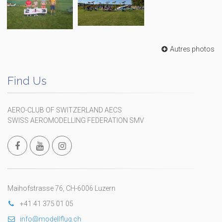
Autres photos
Find Us
AERO-CLUB OF SWITZERLAND AECS
SWISS AEROMODELLING FEDERATION SMV
Maihofstrasse 76, CH-6006 Luzern
+41 41 375 01 05
info@modellflug.ch