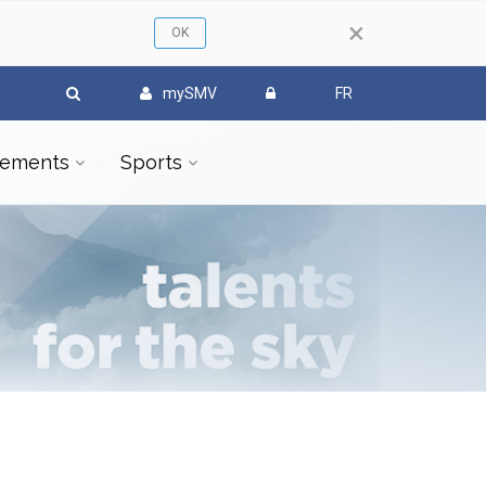
×
mySMV
FR
ements
Sports