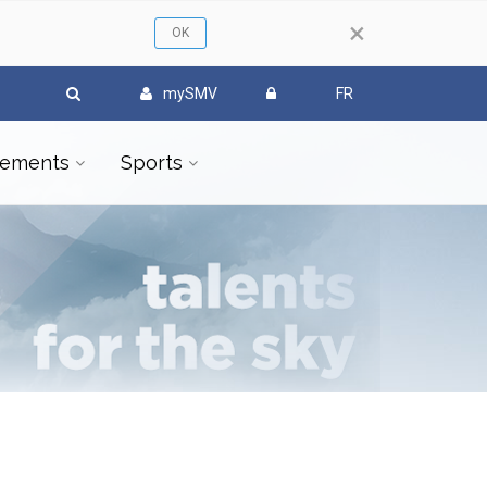
×
mySMV
FR
ements
Sports