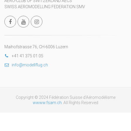
AERO-CLUB OF SWITZERLAND AECS
SWISS AEROMODELLING FEDERATION SMV
Maihofstrasse 76, CH-6006 Luzern
+41 41 375 01 05
info@modellflug.ch
Copyright © 2024 Fédération Suisse d’Aéromodélisme
wwww.fsam.ch
. All Rights Reserved