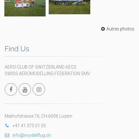
Autres photos
Find Us
AERO-CLUB OF SWITZERLAND AECS
SWISS AEROMODELLING FEDERATION SMV
Maihofstrasse 76, CH-6006 Luzern
+41 41 375 01 05
info@modellflug.ch